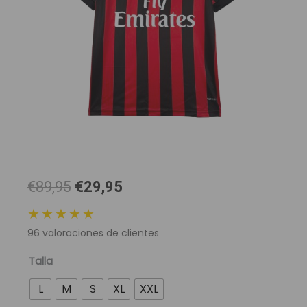
El
El
€89,95
€29,95
precio
precio
★★★★★
original
actual
96
valoraciones de clientes
era:
es:
89,95 €.
29,95 €.
Camiseta
Talla
Retro
L
M
S
XL
XXL
AC