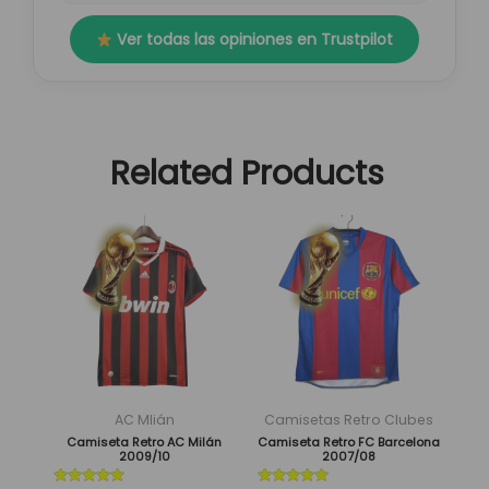
Ver todas las opiniones en Trustpilot
Related Products
El
El
El
El
Este
Este
precio
precio
precio
precio
producto
producto
original
actual
original
actual
tiene
tiene
era:
es:
era:
es:
múltiples
múltiples
89,95 €.
29,95 €.
89,95 €.
29,95 €.
variantes.
variantes.
Las
Las
opciones
opciones
se
se
AC Mlián
Camisetas Retro Clubes
pueden
pueden
Camiseta Retro AC Milán
Camiseta Retro FC Barcelona
2009/10
2007/08
elegir
elegir