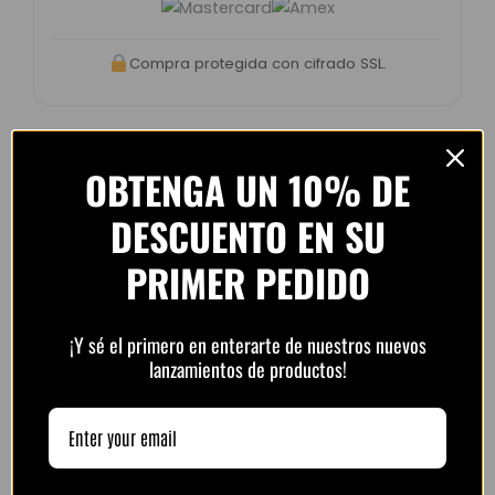
Compra protegida con cifrado SSL.
OBTENGA UN 10% DE
Opiniones de clientes –
DESCUENTO EN SU
PlayFutbol
PRIMER PEDIDO
4.8 / 5
basado en
1.240
opiniones
¡Y sé el primero en enterarte de nuestros nuevos
lanzamientos de productos!
“Camiseta mejor de lo esperado. El envío
tardó unos días pero llegó perfecta.
Volveré a comprar seguro.”
— Laura M. (España)