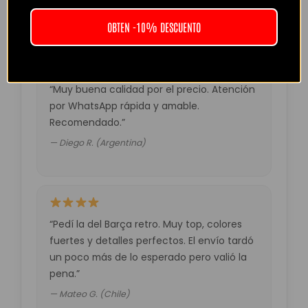
— Laura M. (España)
OBTEN -10% DESCUENTO
“Muy buena calidad por el precio. Atención
por WhatsApp rápida y amable.
Recomendado.”
— Diego R. (Argentina)
“Pedí la del Barça retro. Muy top, colores
fuertes y detalles perfectos. El envío tardó
un poco más de lo esperado pero valió la
pena.”
— Mateo G. (Chile)