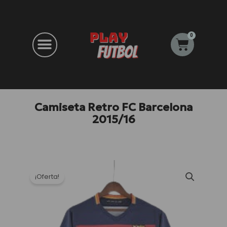
Ir
al
contenido
0
Carrito
Camiseta Retro FC Barcelona
2015/16
¡Oferta!