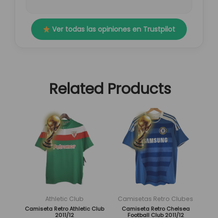
Ver todas las opiniones en Trustpilot
Related Products
El
El
El
El
Este
Este
precio
precio
precio
precio
producto
producto
original
actual
original
actual
tiene
tiene
era:
es:
era:
es:
múltiples
múltiples
89,95 €.
29,95 €.
89,95 €.
29,95 €.
variantes.
variantes.
Las
Las
opciones
opciones
se
se
Athletic Club
Camisetas Retro Clubes
pueden
pueden
Camiseta Retro Athletic Club
Camiseta Retro Chelsea
2011/12
Football Club 2011/12