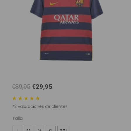
El
El
€89,95
€29,95
precio
precio
★★★★★
original
actual
72
valoraciones de clientes
era:
es:
89,95 €.
29,95 €.
Camiseta
Talla
Retro
L
M
S
XL
XXL