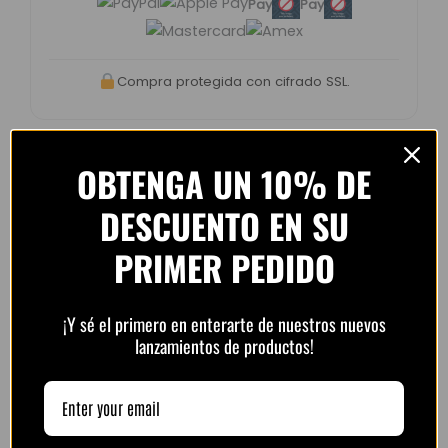
Pay
Pay
Compra protegida con cifrado SSL.
OBTENGA UN 10% DE
DESCUENTO EN SU
Opiniones de clientes –
PlayFutbol
PRIMER PEDIDO
4.8 / 5
basado en
1.240
opiniones
¡Y sé el primero en enterarte de nuestros nuevos
lanzamientos de productos!
“Camiseta mejor de lo esperado. El envío
tardó unos días pero llegó perfecta.
Volveré a comprar seguro.”