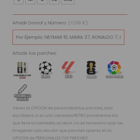
Paris
Saint-
Germain
Añadir Dorsal y Número:
(+1,99 €)
Football
Club
1995/96
cantidad
Añade tus parches:
Tienes la OPCIÓN de personaliza tus parches, solo
escríbelos, si es una camiseta RETRO pondremos los
que lleve la camiseta, es decir, no es necesario usar las
imagenes solo escribir que parches quieres en la
OPCIÓN de PERSONALIZA TUS PARCHES!