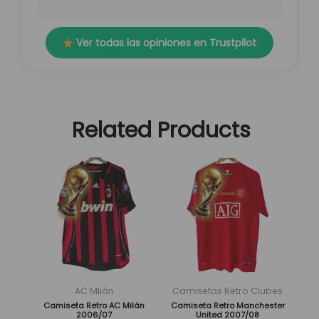
Ver todas las opiniones en Trustpilot
Related Products
El
El
El
El
Este
Este
precio
precio
precio
precio
producto
producto
original
actual
original
actual
tiene
tiene
era:
es:
era:
es:
múltiples
múltiples
89,95 €.
29,95 €.
89,95 €.
29,95 €.
variantes.
variantes.
Las
Las
opciones
opciones
se
se
AC Mlián
Camisetas Retro Clubes
pueden
pueden
Camiseta Retro AC Milán
Camiseta Retro Manchester
2006/07
United 2007/08