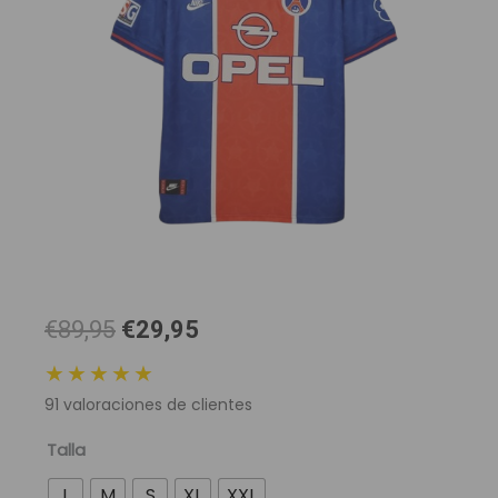
El
El
€89,95
€29,95
precio
precio
★★★★★
original
actual
91
valoraciones de clientes
era:
es:
89,95 €.
29,95 €.
Camiseta
Talla
Retro
L
M
S
XL
XXL