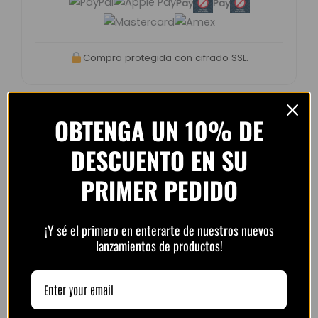
Pay
Pay
Compra protegida con cifrado SSL.
OBTENGA UN 10% DE
DESCUENTO EN SU
Opiniones de clientes –
PlayFutbol
PRIMER PEDIDO
4.8 / 5
basado en
1.240
opiniones
¡Y sé el primero en enterarte de nuestros nuevos
lanzamientos de productos!
“Camiseta mejor de lo esperado. El envío
tardó unos días pero llegó perfecta.
Volveré a comprar seguro.”