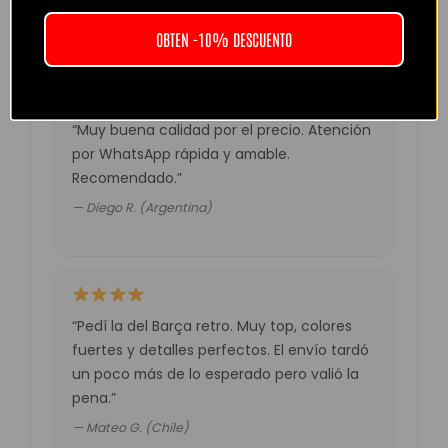
— Laura M. (España)
OBTEN -10% DESCUENTO
“Muy buena calidad por el precio. Atención
por WhatsApp rápida y amable.
Recomendado.”
— Diego R. (Argentina)
“Pedí la del Barça retro. Muy top, colores
fuertes y detalles perfectos. El envío tardó
un poco más de lo esperado pero valió la
pena.”
— Mateo G. (Chile)