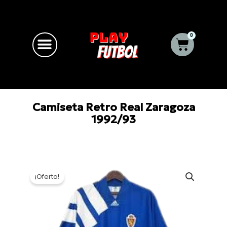
Ir
al
contenido
0
Carrito
Camiseta Retro Real Zaragoza
1992/93
¡Oferta!