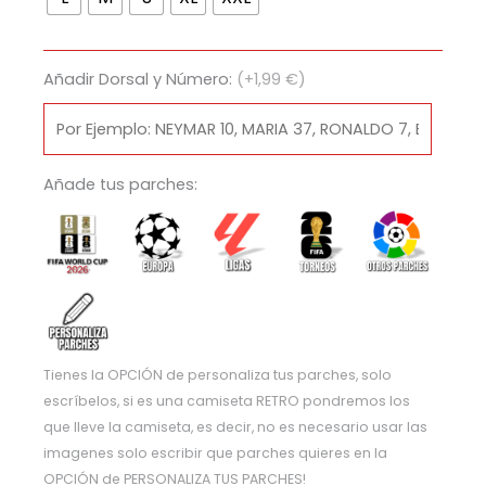
Real
Zaragoza
1992/93
Añadir Dorsal y Número:
(+1,99 €)
cantidad
Añade tus parches:
Tienes la OPCIÓN de personaliza tus parches, solo
escríbelos, si es una camiseta RETRO pondremos los
que lleve la camiseta, es decir, no es necesario usar las
imagenes solo escribir que parches quieres en la
OPCIÓN de PERSONALIZA TUS PARCHES!