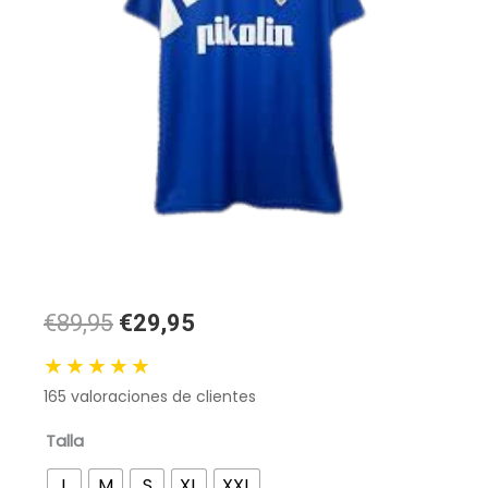
El
El
€89,95
€29,95
precio
precio
★★★★★
original
actual
165
valoraciones de clientes
era:
es:
89,95 €.
29,95 €.
Camiseta
Talla
Retro
L
M
S
XL
XXL