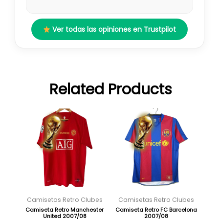
Ver todas las opiniones en Trustpilot
Related Products
El
El
El
El
Este
Este
precio
precio
precio
precio
producto
producto
original
actual
original
actual
tiene
tiene
era:
es:
era:
es:
múltiples
múltiples
89,95 €.
29,95 €.
89,95 €.
29,95 €.
variantes.
variantes.
Las
Las
opciones
opciones
se
se
Camisetas Retro Clubes
Camisetas Retro Clubes
pueden
pueden
Camiseta Retro Manchester
Camiseta Retro FC Barcelona
United 2007/08
2007/08