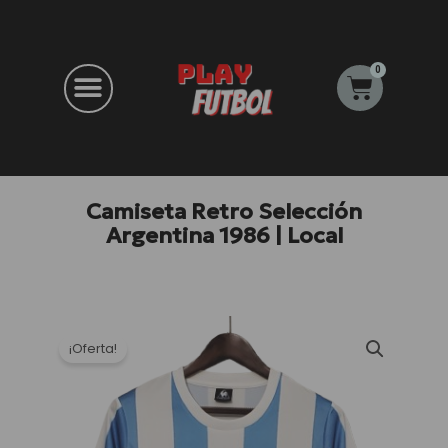
Ir
al
contenido
0
Carrito
Camiseta Retro Selección
Argentina 1986 | Local
¡Oferta!