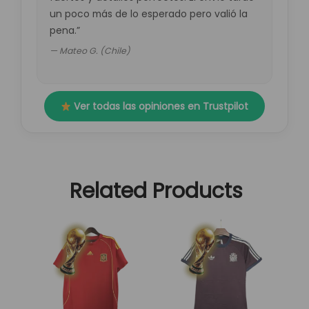
un poco más de lo esperado pero valió la
pena.”
— Mateo G. (Chile)
Ver todas las opiniones en Trustpilot
Related Products
El
El
El
El
Este
Este
precio
precio
precio
precio
producto
producto
original
actual
original
actual
tiene
tiene
era:
es:
era:
es:
múltiples
múltiples
89,95 €.
29,95 €.
89,95 €.
29,95 €.
variantes.
variantes.
Las
Las