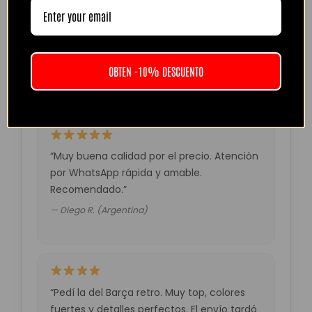
“Camiseta mejor de lo esperado. El envío
tardó unos días pero llegó perfecta.
Volveré a comprar seguro.”
OBTEN -10% DESCUENTO
— Laura M. (España)
“Muy buena calidad por el precio. Atención
por WhatsApp rápida y amable.
Recomendado.”
— Diego R. (Argentina)
“Pedí la del Barça retro. Muy top, colores
fuertes y detalles perfectos. El envío tardó