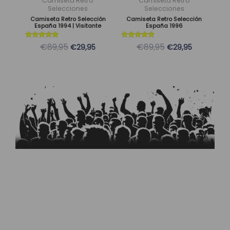
Camiseta Retro
Camiseta Retro
pueden
pueden
Selecciones
Selecciones
Camiseta Retro Selección
Camiseta Retro Selección
elegir
elegir
España 1994 | Visitante
España 1996
en
en
la
la
Valorado
Valorado
€89,95
€89,95
€29,95
€29,95
con
con
página
página
5
5
de 5
de 5
de
de
producto
producto