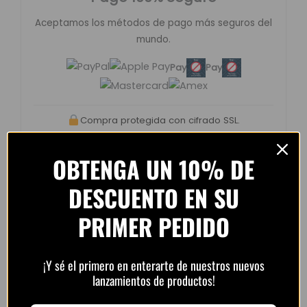
Aceptamos los métodos de pago más seguros del
mundo.
Pay
Pay
Compra protegida con cifrado SSL.
OBTENGA UN 10% DE
DESCUENTO EN SU
Opiniones de clientes –
PRIMER PEDIDO
PlayFutbol
4.8 / 5
basado en
1.240
¡Y sé el primero en enterarte de nuestros nuevos
opiniones
lanzamientos de productos!