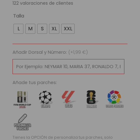
122
valoraciones de clientes
era:
es:
89,95 €.
29,95 €.
Camiseta
Talla
Retro
L
M
S
XL
XXL
Selección
Argentina
1986
Añadir Dorsal y Número:
(+1,99 €)
|
Local
cantidad
Añade tus parches:
Tienes la OPCIÓN de personaliza tus parches, solo