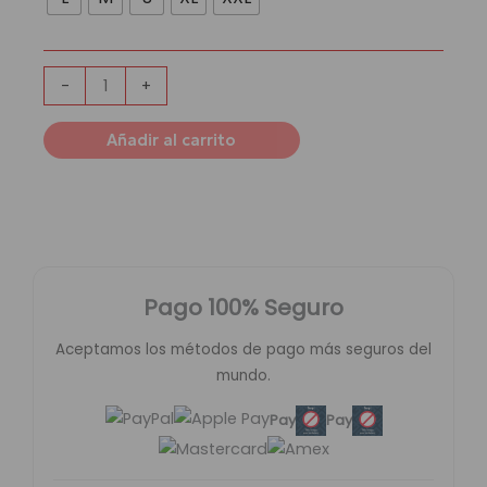
Barcelona
x
Spotify
x
-
+
Travis
Scott
Añadir al carrito
cantidad
Pago 100% Seguro
Aceptamos los métodos de pago más seguros del
mundo.
Pay
Pay