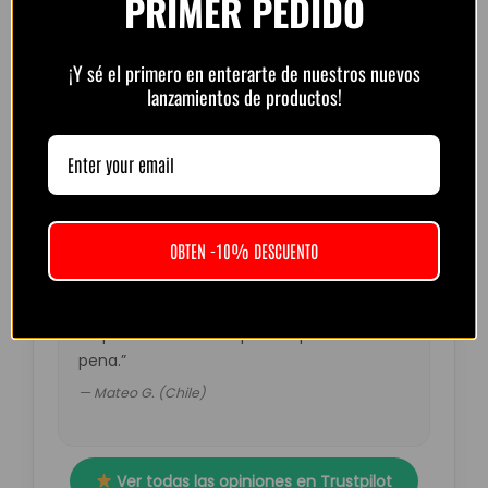
PRIMER PEDIDO
“Muy buena calidad por el precio. Atención
¡Y sé el primero en enterarte de nuestros nuevos
lanzamientos de productos!
por WhatsApp rápida y amable.
Recomendado.”
— Diego R. (Argentina)
OBTEN -10% DESCUENTO
“Pedí la del Barça retro. Muy top, colores
fuertes y detalles perfectos. El envío tardó
un poco más de lo esperado pero valió la
pena.”
— Mateo G. (Chile)
Ver todas las opiniones en Trustpilot