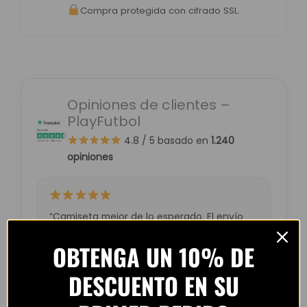
Compra protegida con cifrado SSL.
Opiniones de clientes –
PlayFutbol
4.8 / 5
basado en
1.240
opiniones
“Camiseta mejor de lo esperado. El envío
tardó unos días pero llegó perfecta.
OBTENGA UN 10% DE
Volveré a comprar seguro.”
— Laura M. (España)
DESCUENTO EN SU