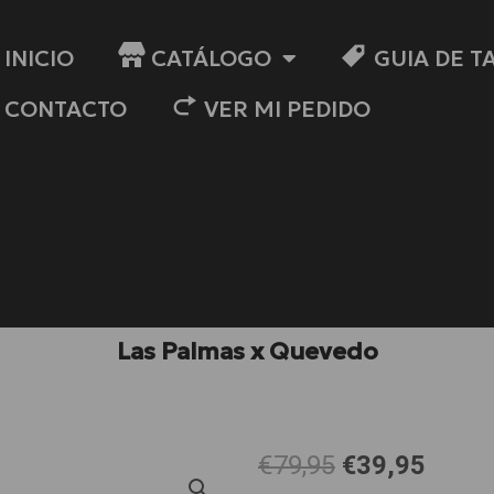
INICIO
CATÁLOGO
GUIA DE T
CONTACTO
VER MI PEDIDO
Las Palmas x Quevedo
El
El
€79,95
€39,95
precio
preci