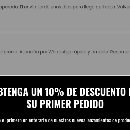
perado. El envío tardó unos días pero llegó perfecta. Volv
el precio. Atención por WhatsApp rápida y amable. Recome
BTENGA UN 10% DE DESCUENTO 
 Muy top, colores fuertes y detalles perfectos. El envío tard
SU PRIMER PEDIDO
ena.”
é el primero en enterarte de nuestros nuevos lanzamientos de produ