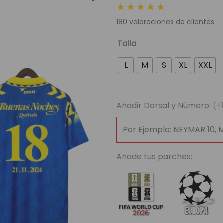
★★★★★
original
actua
180
valoraciones de clientes
era:
es:
79,95 €.
39,95
Las
Talla
Palmas
L
M
S
XL
XXL
x
Quevedo
cantidad
Añadir Dorsal y Número:
(+
Añade tus parches: