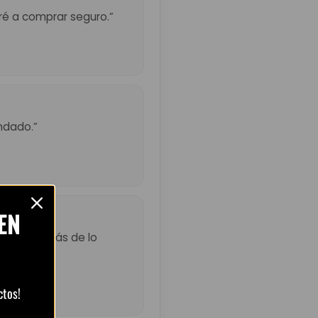
eré a comprar seguro.”
ndado.”
EN
ó un poco más de lo
ctos!