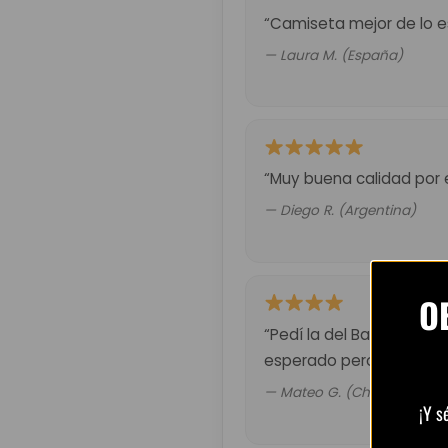
“Camiseta mejor de lo es
— Laura M. (España)
“Muy buena calidad por 
— Diego R. (Argentina)
O
“Pedí la del Barça retro.
esperado pero valió la p
— Mateo G. (Chile)
¡Y s