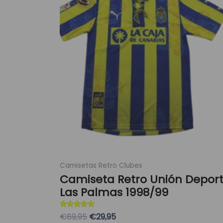
era:
es:
múltiples
89,95 €.
29,95 €.
variantes.
Las
opciones
se
pueden
elegir
en
la
página
de
producto
Camisetas Retro Clubes
Camiseta Retro Unión Deport
Las Palmas 1998/99
Valorado con
€89,95
€29,95
5